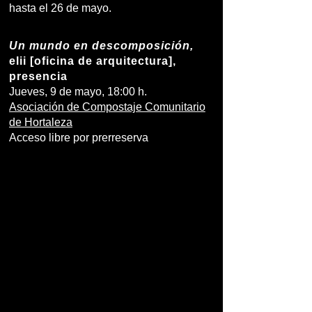
hasta el 26 de mayo.
Un mundo en descomposición,
elii [oficina de arquitectura],
presencia
Jueves, 9 de mayo, 18:00 h.
Asociación de Compostaje Comunitario
de Hortaleza
Acceso libre por prerreserva
¿Cómo cambian nuestras relaciones con
los suelos cuando los comprendemos, no
como un recurso inerte, sino como seres
vivos con los que convivimos? ¿Cómo
cambia nuestra manera de vivir en
comunidad cuando aceptamos que los
suelos nos son bienes disponibles y
asegurados sino una parte elemental de
las comunidades más-que-humanas de
las que formamos parte? ¿Cómo