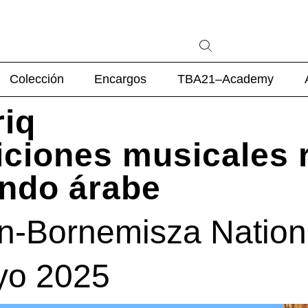
Colección
Encargos
TBA21–Academy
riq
diciones musicales 
undo árabe
sen-Bornemisza Natio
yo 2025