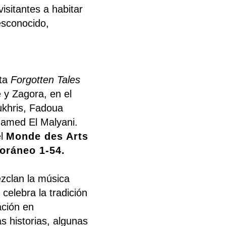
isitantes a habitar
desconocido,
nta
Forgotten Tales
 y Zagora, en el
ukhris, Fadoua
hamed El Malyani.
el
Monde des Arts
oráneo 1-54.
ezclan la música
celebra la tradición
ación en
s historias, algunas