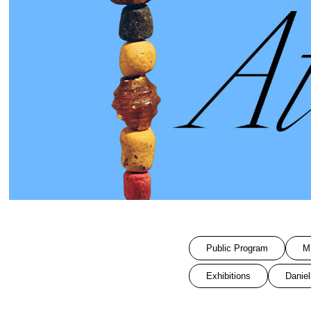
Public Program
M
Exhibitions
Danie