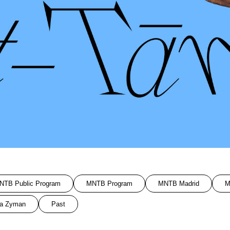
NTB Public Program
MNTB Program
MNTB Madrid
M
la Zyman
Past