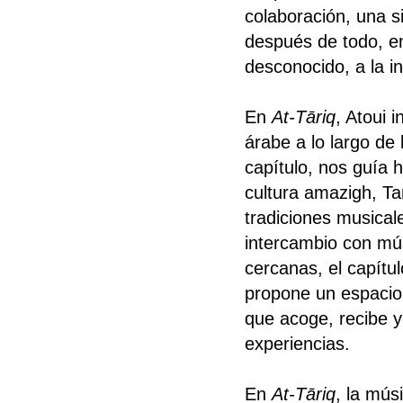
colaboración, una s
después de todo, en
desconocido, a la in
En
At-Tāriq
, Atoui 
árabe a lo largo de
capítulo, nos guía 
cultura amazigh, Ta
tradiciones musicale
intercambio con mús
cercanas, el capítu
propone un espacio 
que acoge, recibe y
experiencias.
En
At-Tāriq
, la mús