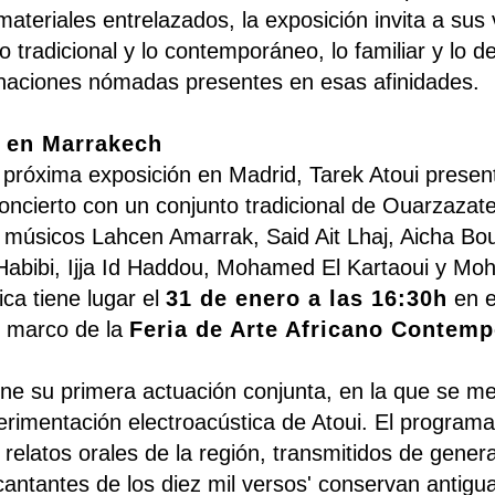
ateriales entrelazados, la exposición invita a sus v
o tradicional y lo contemporáneo, lo familiar y lo 
inaciones nómadas presentes en esas afinidades.
o en Marrakech
 próxima exposición en Madrid, Tarek Atoui prese
concierto con un conjunto tradicional de Ouarzazate
s músicos Lahcen Amarrak, Said Ait Lhaj, Aicha Bo
Habibi, Ijja Id Haddou, Mohamed El Kartaoui y Mo
ica tiene lugar el
31 de enero a las 16:30h
en 
 marco de la
Feria de Arte Africano Contemp
ne su primera actuación conjunta, en la que se m
rimentación electroacústica de Atoui. El programa 
relatos orales de la región, transmitidos de gener
cantantes de los diez mil versos' conservan antigua