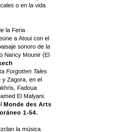
cales o en la vida
e la Feria
eúne a Atoui con el
paisaje sonoro de la
co Nancy Mounir (El
kech
nta
Forgotten Tales
 y Zagora, en el
ukhris, Fadoua
hamed El Malyani.
el
Monde des Arts
oráneo 1-54.
ezclan la música