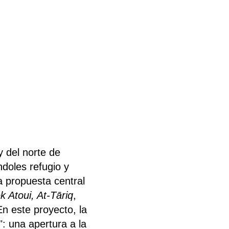
y del norte de
ndoles refugio y
a propuesta central
k Atoui, At-Tāriq
,
En este proyecto, la
": una apertura a la