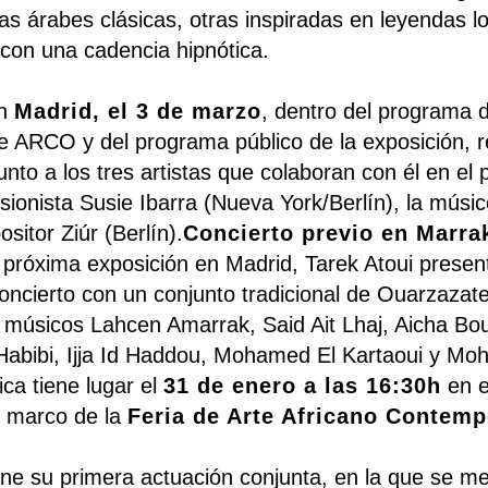
 árabes clásicas, otras inspiradas en leyendas lo
 con una cadencia hipnótica.
en
Madrid, el 3 de marzo
, dentro del programa d
te ARCO y del programa público de la exposición, r
nto a los tres artistas que colaboran con él en el 
usionista Susie Ibarra (Nueva York/Berlín), la músi
sitor Ziúr (Berlín).
Concierto previo en Marra
 próxima exposición en Madrid, Tarek Atoui prese
concierto con un conjunto tradicional de Ouarzazate
s músicos Lahcen Amarrak, Said Ait Lhaj, Aicha Bo
Habibi, Ijja Id Haddou, Mohamed El Kartaoui y Mo
ica tiene lugar el
31 de enero a las 16:30h
en 
 marco de la
Feria de Arte Africano Contemp
ne su primera actuación conjunta, en la que se m