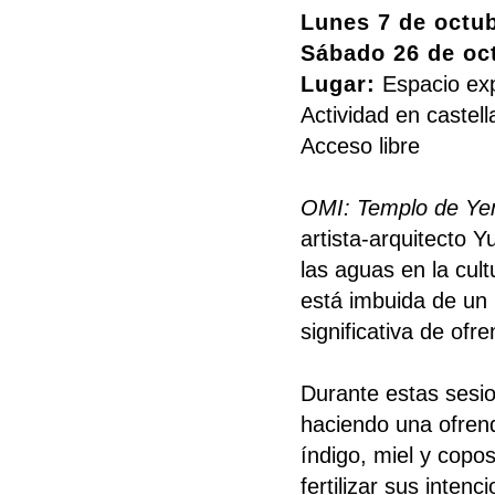
Lunes 7 de octu
Sábado 26 de oc
Lugar:
Espacio exp
Actividad en castel
Acceso libre
OMI: Templo de Ye
artista-arquitecto 
las aguas en la cult
está imbuida de un p
significativa de ofr
Durante estas sesion
haciendo una ofren
índigo, miel y copo
fertilizar sus inten