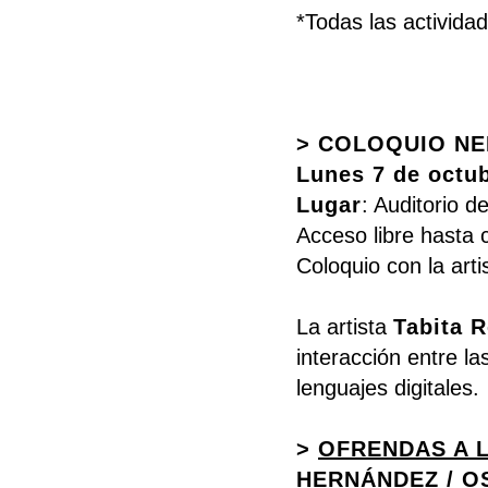
*Todas las activida
> COLOQUIO NE
Lunes 7 de octub
Lugar
: Auditorio 
Acceso libre hasta 
Coloquio con la arti
La artista
Tabita R
interacción entre la
lenguajes digitales.
>
OFRENDAS A 
HERNÁNDEZ / O