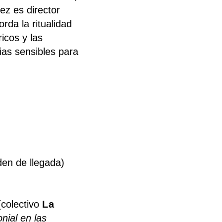
z es director
rda la ritualidad
icos y las
ias sensibles para
den de llegada)
colectivo
La
nial en las