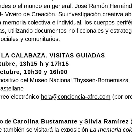
ades o el mundo en general. José Ramón Hernánde
- Vivero de Creación. Su investigación creativa abo
 memoria colectiva e individual, los cuerpos perifér
as, utilizando documentos no ficcionales y estrateg
sociales y comunitarios.
 LA CALABAZA. VISITAS GUIADAS
tubre, 13h15 h y 17h15
ctubre, 10h30 y 16h00
positivo del Museo Nacional Thyssen-Bornemisza
castellano
rreo electrónico
hola@conciencia-afro.com
(por or
go de
Carolina Bustamante
y
Silvia Ramírez
(
e también se visitará la exposición
La memoria colo