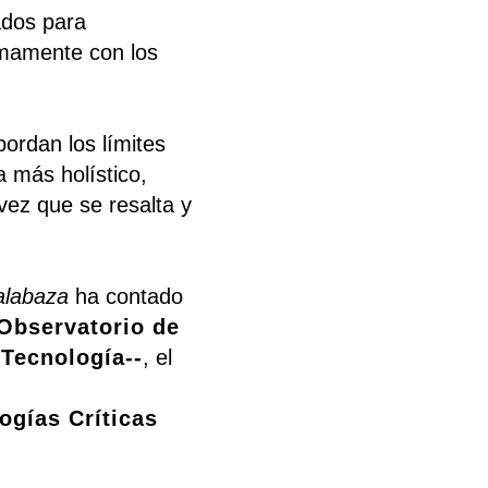
ados para
timamente con los
bordan los límites
a más holístico,
vez que se resalta y
alabaza
ha contado
Observatorio de
 Tecnología--
, el
ogías Críticas