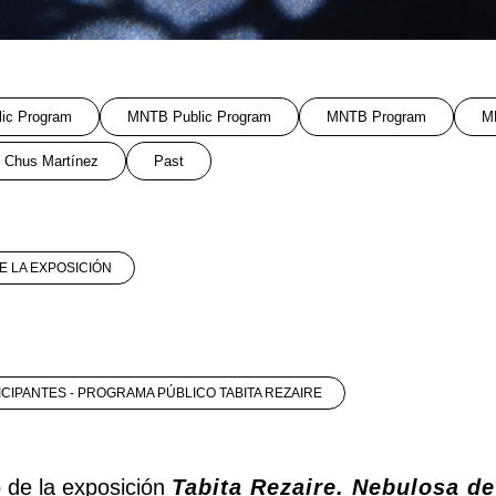
lic Program
MNTB Public Program
MNTB Program
M
Chus Martínez
Past
E LA EXPOSICIÓN
ICIPANTES - PROGRAMA PÚBLICO TABITA REZAIRE
 de la exposición
Tabita Rezaire. Nebulosa de