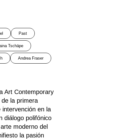
el
Past
aina Tschäpe
ch
Andrea Fraser
a Art Contemporary
 de la primera
intervención en la
 diálogo polifónico
 arte moderno del
iesto la pasión