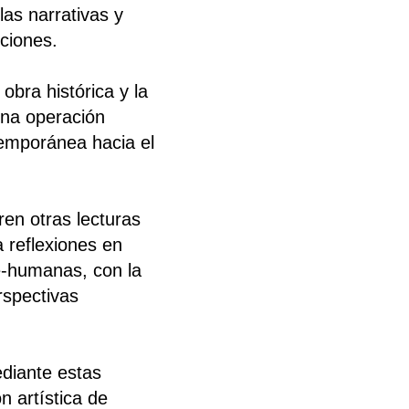
las narrativas y
cciones.
bra histórica y la
una operación
emporánea hacia el
en otras lecturas
a reflexiones en
ue-humanas, con la
rspectivas
ediante estas
n artística de