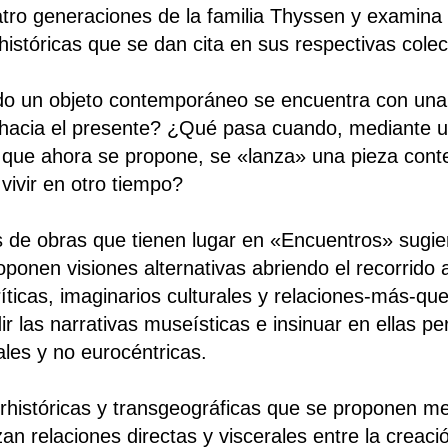
atro generaciones de la familia Thyssen y examina 
shistóricas que se dan cita en sus respectivas cole
 un objeto contemporáneo se encuentra con una o
e hacia el presente? ¿Qué pasa cuando, mediante 
 que ahora se propone, se «lanza» una pieza cont
vivir en otro tiempo?
 de obras que tienen lugar en «Encuentros» sugier
oponen visiones alternativas abriendo el recorrido 
ríticas, imaginarios culturales y relaciones-más-q
r las narrativas museísticas e insinuar en ellas pe
ales y no eurocéntricas.
rhistóricas y transgeográficas que se proponen m
an relaciones directas y viscerales entre la creació