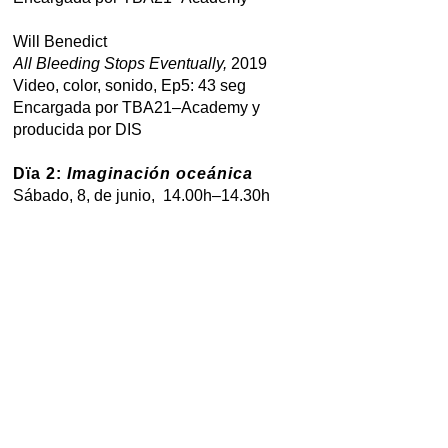
Will Benedict
All Bleeding Stops Eventually,
2019
Video, color, sonido, Ep5: 43 seg
Encargada por TBA21–Academy y
producida por DIS
Dïa 2:
Imaginación oceánica
Sábado, 8, de junio, 14.00h–14.30h
La artista Lori Hepner pinta con luz en el
buque Falkor durante la expedición
"Mapping the Seeping Cascadia Margin"
(FK180722).
Música: «Landfall» de Ben Cosgrove.
Un encargo del Schmidt Ocean Institute
Will Benedict
All Bleeding Stops Eventually,
2019
Video, color, sonido, Ep5: 43 seg